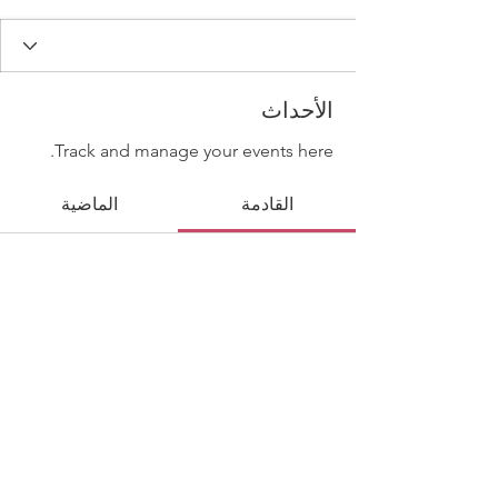
الأحداث
Track and manage your events here.
القادمة
الماضية
No tickets or RSVPs yet
تصفح الفعاليات